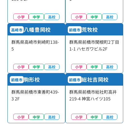
小学
中学
高校
小学
中学
高校
八幡豊岡校
荒牧校
高崎市
前橋市
群馬県高崎市剣崎町138-
群馬県前橋市関根町2丁目
5
1-1 ハセガワビル2F
小学
中学
高校
小学
中学
高校
駒形校
総社吉岡校
前橋市
前橋市
群馬県前橋市東善町439-
群馬県前橋市総社町高井
3 2F
219-4 神宮ハイツ105
小学
中学
高校
小学
中学
高校